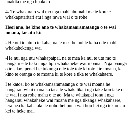
huakita me nga huaketo.
4- Te whakarato wai mo nga mahi ahumahi me te kore e
whakapataritari atu i nga rawa wai o te rohe
Heoi ano, he kino ano te whakamaaramatanga o te wai
moana, tae atu ki:
- He nui te utu o te kaha, na te mea he nui te kaha o te mahi
whakahekenga wai
-He nui nga utu whakapaipai, na te mea ka nui te utu mo te
hanga me te tiaki i nga tipu whakaheke wai-moana - Nga paanga
o te taiao, penei i te tukunga o te tote tote ki roto i te moana, ka
kino te oranga o te moana ki te kore e tika te whakahaere.
I te katoa, ko te whakamaaramatanga o te wai moana he
hangarau whai mana ka taea te whakatika i nga take koretake o
te wai i nga rohe maha o te ao. Ma te whakapai tonu i nga
hangarau whakaheke wai moana me nga tikanga whakahaere,
tera pea ka kaha ake te noho hei puna wai hou hei nga tekau tau
kei te heke mai.