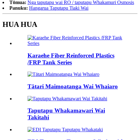
Tōmua:
Nga taputapu wai RO / taputapu Whakamuri Osmosis
Panuku:
Hangarua Taputapu Tiaki Wai
HUA HUA
Karaehe Fiber Reinforced Plastics
/FRP Tank Series
Tātari Maimoatanga Wai Whaiaro
Taputapu Whakamawari Wai
Takitahi