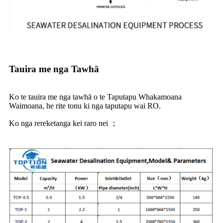
Tauira me nga Tawhā
Ko te tauira me nga tawhā o te Taputapu Whakamoana
Waimoana, he rite tonu ki nga taputapu wai RO.
Ko nga rereketanga kei raro nei ；