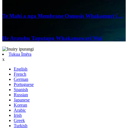
04/06/25
Te Mahi a nga Membrane Osmosis Whakamuri i ...
24/05/25
He Aratohu Taputapu Whakamawari Wai
Tukua Īmēra
x
English
French
German
Portuguese
Spanish
Russian
Japanese
Korean
Arabic
Irish
Greek
Turkish