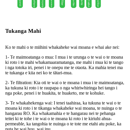
Tukanga Mahi
Ko te mahi o te miihini whakaheke wai moana e whai ake nei:
1- Te maimoatanga o mua: I mua i te urunga o te wai o te moana
ki roto i te mahi whakamaaramatanga, me mahi i mua ki te tango
i nga totoka iri, penei i te onepu me te otaota. Ka mahia tenei ma
te tukanga e kiia nei ko te tātari-mua.
2- Te filtration: Kia oti te wai o te moana i mua i te maimoatanga,
ka tukuna ki roto i te raupapa o nga whiriwhiringa hei tango i
nga poke, penei i te huakita, te huaketo, me te kohuke.
3- Te whakahekenga wai: I tenei taahiraa, ka tukuna te wai o te
moana ki roto i te tikanga whakaheke wai moana, te nuinga o te
hangarau RO. Ka whakamahia e te hangarau nei te pehanga
teitei ki te tohe i te wai o te moana ki roto i te kiriuhi ahua-
permeable, ka tangohia te nuinga o te tote me etahi atu poke, ka
puta he wai hou, wai inu.