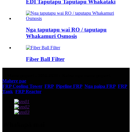
EDI Taputapu Taputapu Whakataki
Nga taputapu wai RO / taputapu
Whakamuri Osmosis
Fiber Ball Filter
© Mana pupuri - 2010-2023 : Katoa nga mana pupuri.
Mahere pae
FRP Cooling Tower
,
FRP
,
Pipeline FRP
,
Nga paipa FRP
,
FRP
Tank
,
FRP Reactor
,
Whakapā mai