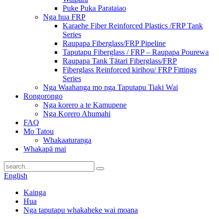
Puke Puka Parataiao
Nga hua FRP
Karaehe Fiber Reinforced Plastics /FRP Tank
Series
Raupapa Fiberglass/FRP Pipeline
Taputapu Fiberglass / FRP – Raupapa Pourewa
Raupapa Tank Tātari Fiberglass/FRP
Fiberglass Reinforced kirihou/ FRP Fittings
Series
Nga Waahanga mo nga Taputapu Tiaki Wai
Rongorongo
Nga korero a te Kamupene
Nga Korero Ahumahi
FAQ
Mo Tatou
Whakaaturanga
Whakapā mai
English
Kainga
Hua
Nga taputapu whakaheke wai moana