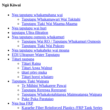
Ngā Kāwai
Nga taputapu whakamahana wai
Taputapu Whakamawari Wai Takitahi
Taputapu Tiaki Wai Maama-Maama
Nga taputapu wai huri
taputapu Ultra-filtration
Nga taputapu osmosis whakamuri
Taputapu Wai RO / Taputapu Whakamuri Osmosis
Taputapu Tiaki Wai Pukoro
Nga taputapu whakaheke wai moana
EDI Ultrapure Water Taputapu
Tātari raupapa
Tātari Raina
Tātari Anga Walnut
tātari pōro muka
Tātari horoi whaiaro
Taputapu Tiaki Waipara
Te Miihini Whakarere Pawai
Taputapu Rerenga Rererangi
Taputapu Whakakotahitanga Maimoatanga Waipara
Puke Puka Parataiao
Nga hua FRP
Karaehe Fiber Reinforced Plastics /FRP Tank Series