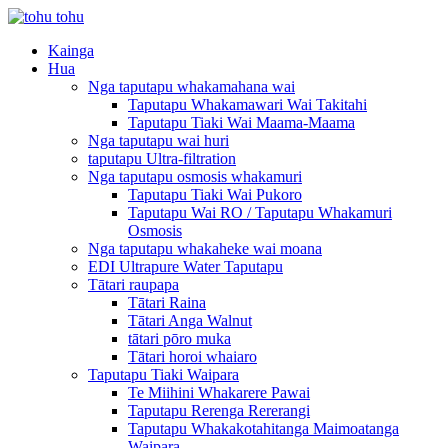
Kainga
Hua
Nga taputapu whakamahana wai
Taputapu Whakamawari Wai Takitahi
Taputapu Tiaki Wai Maama-Maama
Nga taputapu wai huri
taputapu Ultra-filtration
Nga taputapu osmosis whakamuri
Taputapu Tiaki Wai Pukoro
Taputapu Wai RO / Taputapu Whakamuri
Osmosis
Nga taputapu whakaheke wai moana
EDI Ultrapure Water Taputapu
Tātari raupapa
Tātari Raina
Tātari Anga Walnut
tātari pōro muka
Tātari horoi whaiaro
Taputapu Tiaki Waipara
Te Miihini Whakarere Pawai
Taputapu Rerenga Rererangi
Taputapu Whakakotahitanga Maimoatanga
Waipara