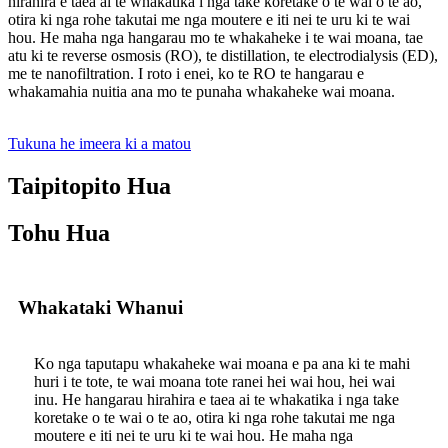
hirahira e taea ai te whakatika i nga take koretake o te wai o te ao,
otira ki nga rohe takutai me nga moutere e iti nei te uru ki te wai
hou. He maha nga hangarau mo te whakaheke i te wai moana, tae
atu ki te reverse osmosis (RO), te distillation, te electrodialysis (ED),
me te nanofiltration. I roto i enei, ko te RO te hangarau e
whakamahia nuitia ana mo te punaha whakaheke wai moana.
Tukuna he imeera ki a matou
Taipitopito Hua
Tohu Hua
Whakataki Whanui
Ko nga taputapu whakaheke wai moana e pa ana ki te mahi
huri i te tote, te wai moana tote ranei hei wai hou, hei wai
inu. He hangarau hirahira e taea ai te whakatika i nga take
koretake o te wai o te ao, otira ki nga rohe takutai me nga
moutere e iti nei te uru ki te wai hou. He maha nga