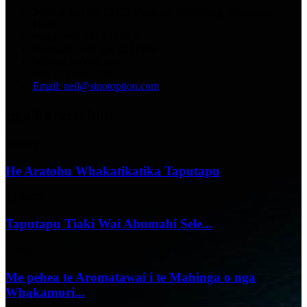
Wāhi noho: No.13129 Yingqian St.Weifang, Shandong,
Haina.
Waea: +86 536 2221818
Waeatuhi: +86 536 2221919
WhatsApp/WeChat:
+86 13356367799
Email: neil@sinotoption.com
nga korero hou
02/07/25
He Aratohu Whakatikatika Taputapu
18/06/25
Taputapu Tiaki Wai Ahumahi Sele...
07/06/25
Me pehea te Aromatawai i te Mahinga o nga
Whakamuri...