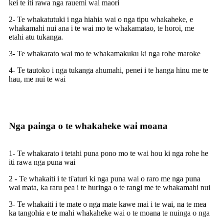
kei te iti rawa nga rauemi wai maori
2- Te whakatutuki i nga hiahia wai o nga tipu whakaheke, e
whakamahi nui ana i te wai mo te whakamatao, te horoi, me
etahi atu tukanga.
3- Te whakarato wai mo te whakamakuku ki nga rohe maroke
4- Te tautoko i nga tukanga ahumahi, penei i te hanga hinu me te
hau, me nui te wai
Nga painga o te whakaheke wai moana
1- Te whakarato i tetahi puna pono mo te wai hou ki nga rohe he
iti rawa nga puna wai
2 - Te whakaiti i te ti'aturi ki nga puna wai o raro me nga puna
wai mata, ka raru pea i te huringa o te rangi me te whakamahi nui
3- Te whakaiti i te mate o nga mate kawe mai i te wai, na te mea
ka tangohia e te mahi whakaheke wai o te moana te nuinga o nga