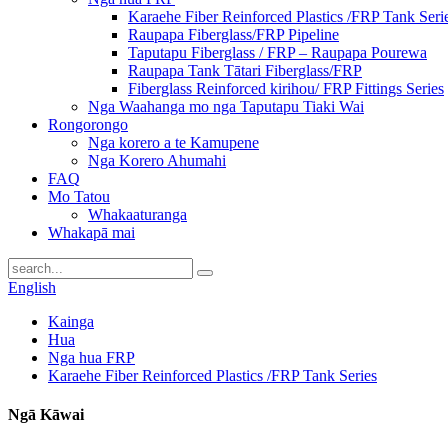
Karaehe Fiber Reinforced Plastics /FRP Tank Seri
Raupapa Fiberglass/FRP Pipeline
Taputapu Fiberglass / FRP – Raupapa Pourewa
Raupapa Tank Tātari Fiberglass/FRP
Fiberglass Reinforced kirihou/ FRP Fittings Series
Nga Waahanga mo nga Taputapu Tiaki Wai
Rongorongo
Nga korero a te Kamupene
Nga Korero Ahumahi
FAQ
Mo Tatou
Whakaaturanga
Whakapā mai
English
Kainga
Hua
Nga hua FRP
Karaehe Fiber Reinforced Plastics /FRP Tank Series
Ngā Kāwai