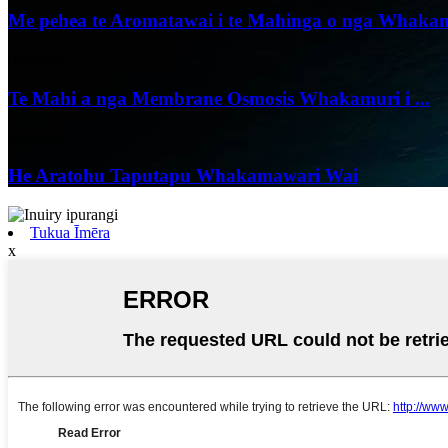
Me pehea te Aromatawai i te Mahinga o nga Whakam
04/06/25
Te Mahi a nga Membrane Osmosis Whakamuri i ...
24/05/25
He Aratohu Taputapu Whakamawari Wai
Tukua Īmēra
x