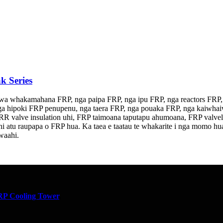
k Series
ewa whakamahana FRP, nga paipa FRP, nga ipu FRP, nga reactors FRP,
nga hipoki FRP penupenu, nga taera FRP, nga pouaka FRP, nga kaiwh
valve insulation uhi, FRP taimoana taputapu ahumoana, FRP valveless 
ahi atu raupapa o FRP hua. Ka taea e taatau te whakarite i nga momo hua
waahi.
P Cooling Tower
,