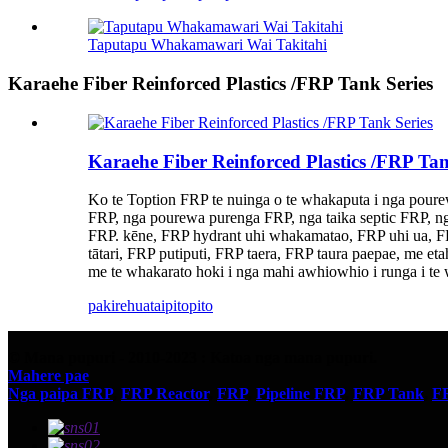
Taputapu Whakamawari Wai Takitahi
Karaehe Fiber Reinforced Plastics /FRP Tank Series
Karaehe Fiber Reinforced Plastics /FRP Tan
Ko te Toption FRP te nuinga o te whakaputa i nga pour
FRP, nga pourewa purenga FRP, nga taika septic FRP, 
FRP. kēne, FRP hydrant uhi whakamatao, FRP uhi ua, FRR 
tātari, FRP putiputi, FRP taera, FRP taura paepae, me et
me te whakarato hoki i nga mahi awhiowhio i runga i te 
pakirehua
taipitopito
© Mana pupuri - 2010-2023 : Katoa nga mana pupuri.
Mahere pae
Nga paipa FRP
,
FRP Reactor
,
FRP
,
Pipeline FRP
,
FRP Tank
,
FR