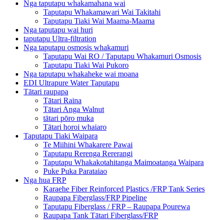
Nga taputapu whakamahana wai
Taputapu Whakamawari Wai Takitahi
Taputapu Tiaki Wai Maama-Maama
Nga taputapu wai huri
taputapu Ultra-filtration
Nga taputapu osmosis whakamuri
Taputapu Wai RO / Taputapu Whakamuri Osmosis
Taputapu Tiaki Wai Pukoro
Nga taputapu whakaheke wai moana
EDI Ultrapure Water Taputapu
Tātari raupapa
Tātari Raina
Tātari Anga Walnut
tātari pōro muka
Tātari horoi whaiaro
Taputapu Tiaki Waipara
Te Miihini Whakarere Pawai
Taputapu Rerenga Rererangi
Taputapu Whakakotahitanga Maimoatanga Waipara
Puke Puka Parataiao
Nga hua FRP
Karaehe Fiber Reinforced Plastics /FRP Tank Series
Raupapa Fiberglass/FRP Pipeline
Taputapu Fiberglass / FRP – Raupapa Pourewa
Raupapa Tank Tātari Fiberglass/FRP