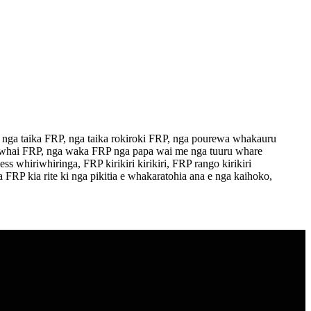
 nga taika FRP, nga taika rokiroki FRP, nga pourewa whakauru
aiwhai FRP, nga waka FRP nga papa wai me nga tuuru whare
whiriwhiringa, FRP kirikiri kirikiri, FRP rango kirikiri
 FRP kia rite ki nga pikitia e whakaratohia ana e nga kaihoko,