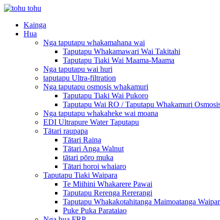
Kainga
Hua
Nga taputapu whakamahana wai
Taputapu Whakamawari Wai Takitahi
Taputapu Tiaki Wai Maama-Maama
Nga taputapu wai huri
taputapu Ultra-filtration
Nga taputapu osmosis whakamuri
Taputapu Tiaki Wai Pukoro
Taputapu Wai RO / Taputapu Whakamuri Osmosi
Nga taputapu whakaheke wai moana
EDI Ultrapure Water Taputapu
Tātari raupapa
Tātari Raina
Tātari Anga Walnut
tātari pōro muka
Tātari horoi whaiaro
Taputapu Tiaki Waipara
Te Miihini Whakarere Pawai
Taputapu Rerenga Rererangi
Taputapu Whakakotahitanga Maimoatanga Waipar
Puke Puka Parataiao
Nga hua FRP