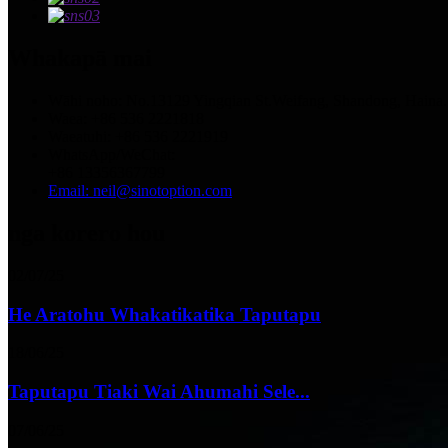
Whakapā mai
Wāhi noho: No.13129 Yingqian St.Weifang, Shandong, Haina.
Waea: +86 536 2221818
Waeatuhi: +86 536 2221919
WhatsApp/WeChat:
+86 13356367799
Email: neil@sinotoption.com
nga korero hou
02/07/25
He Aratohu Whakatikatika Taputapu
18/06/25
Taputapu Tiaki Wai Ahumahi Sele...
07/06/25