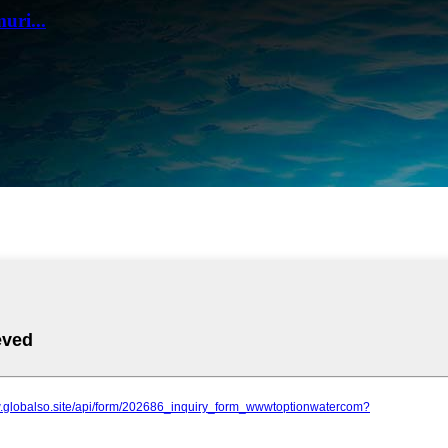
uri...