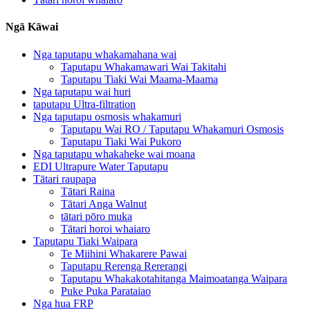
Ngā Kāwai
Nga taputapu whakamahana wai
Taputapu Whakamawari Wai Takitahi
Taputapu Tiaki Wai Maama-Maama
Nga taputapu wai huri
taputapu Ultra-filtration
Nga taputapu osmosis whakamuri
Taputapu Wai RO / Taputapu Whakamuri Osmosis
Taputapu Tiaki Wai Pukoro
Nga taputapu whakaheke wai moana
EDI Ultrapure Water Taputapu
Tātari raupapa
Tātari Raina
Tātari Anga Walnut
tātari pōro muka
Tātari horoi whaiaro
Taputapu Tiaki Waipara
Te Miihini Whakarere Pawai
Taputapu Rerenga Rererangi
Taputapu Whakakotahitanga Maimoatanga Waipara
Puke Puka Parataiao
Nga hua FRP