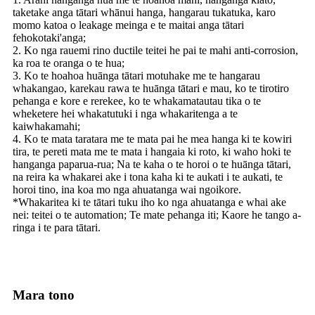
taketake anga tātari whānui hanga, hangarau tukatuka, karo
momo katoa o leakage meinga e te maitai anga tātari
fehokotaki'anga;
2. Ko nga rauemi rino ductile teitei he pai te mahi anti-corrosion,
ka roa te oranga o te hua;
3. Ko te hoahoa huānga tātari motuhake me te hangarau
whakangao, karekau rawa te huānga tātari e mau, ko te tirotiro
pehanga e kore e rerekee, ko te whakamatautau tika o te
wheketere hei whakatutuki i nga whakaritenga a te
kaiwhakamahi;
4. Ko te mata taratara me te mata pai he mea hanga ki te kowiri
tira, te pereti mata me te mata i hangaia ki roto, ki waho hoki te
hanganga paparua-rua; Na te kaha o te horoi o te huānga tātari,
na reira ka whakarei ake i tona kaha ki te aukati i te aukati, te
horoi tino, ina koa mo nga ahuatanga wai ngoikore.
*Whakaritea ki te tātari tuku iho ko nga ahuatanga e whai ake
nei: teitei o te automation; Te mate pehanga iti; Kaore he tango a-
ringa i te para tātari.
Mara tono