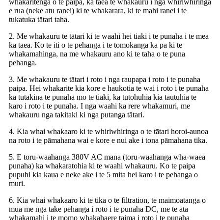
whakaritenga o te paipa, ka taea te whakauru i nga whiriwhiringa
e rua (neke atu ranei) ki te whakarara, ki te mahi ranei i te
tukatuka tātari taha.
2. Me whakauru te tātari ki te waahi hei tiaki i te punaha i te mea
ka taea. Ko te iti o te pehanga i te tomokanga ka pa ki te
whakamahinga, na me whakauru ano ki te taha o te puna
pehanga.
3. Me whakauru te tātari i roto i nga raupapa i roto i te punaha
paipa. Hei whakarite kia kore e haukotia te wai i roto i te punaha
ka tutakina te punaha mo te tiaki, ka tūtohuhia kia tautuhia te
karo i roto i te punaha. I nga waahi ka rere whakamuri, me
whakauru nga takitaki ki nga putanga tātari.
4. Kia whai whakaaro ki te whiriwhiringa o te tātari horoi-aunoa
na roto i te pāmahana wai e kore e nui ake i tona pāmahana tika.
5. E toru-waahanga 380V AC mana (toru-waahanga wha-waea
punaha) ka whakaratohia ki te waahi whakauru. Ko te paipa
pupuhi kia kaua e neke ake i te 5 mita hei karo i te pehanga o
muri.
6. Kia whai whakaaro ki te tika o te filtration, te maimoatanga o
mua me nga take pehanga i roto i te punaha DC, me te ata
whakamahi i te momo whakahaere taima i roto i te punaha