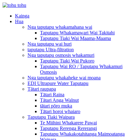
Kainga
Hua
Nga taputapu whakamahana wai
Taputapu Whakamawari Wai Takitahi
Taputapu Tiaki Wai Maama-Maama
Nga taputapu wai huri
taputapu Ultra-filtration
Nga taputapu osmosis whakamuri
Taputapu Tiaki Wai Pukoro
Taputapu Wai RO / Taputapu Whakamuri
Osmosis
Nga taputapu whakaheke wai moana
EDI Ultrapure Water Taputapu
Tātari raupapa
Tātari Raina
Tātari Anga Walnut
tātari pōro muka
Tātari horoi whaiaro
Taputapu Tiaki Waipara
Te Miihini Whakarere Pawai
Taputapu Rerenga Rererangi
Taputapu Whakakotahitanga Maimoatanga
Waipara