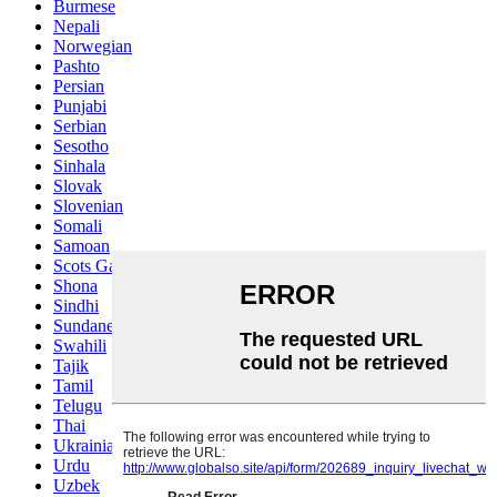
Burmese
Nepali
Norwegian
Pashto
Persian
Punjabi
Serbian
Sesotho
Sinhala
Slovak
Slovenian
Somali
Samoan
Scots Gaelic
Shona
Sindhi
Sundanese
Swahili
Tajik
Tamil
Telugu
Thai
Ukrainian
Urdu
Uzbek