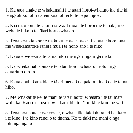
1. Ka taea anake te whakamahi i te tātari horoi-whaiaro kia rite ki
te ngaohiko tohu / auau kua tohua ki te papa ingoa.
2. Kia mau tonu te tātari i ia wa. I mua i te horoi me te tiaki, me
wehe te hiko o te tātari horoi-whaiaro.
3. Tena koa kia kore e makuku te waea waea i te wa e horoi ana,
me whakamaroke ranei i mua i te hono ano i te hiko.
4. Kaua e wetekina te taura hiko me nga ringaringa maku.
5. Ka whakamahia anake te tātari horoi-whaiaro i roto i nga
aquarium o roto.
6. Kaua e whakamahia te tātari mena kua pakaru, ina koa te taura
hiko.
7. Me whakarite kei te mahi te tātari horoi-whaiaro i te taumata
wai tika. Kaore e taea te whakamahi i te tātari ki te kore he wai.
8. Tena koa kaua e wetewete, e whakatika takitahi ranei hei karo
i te kino, i te kino ranei o te tinana. Ko te tiaki me mahi e nga
tohunga ngaio