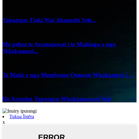
18/06/25
Taputapu Tiaki Wai Ahumahi Sele...
07/06/25
Me pehea te Aromatawai i te Mahinga o nga
Whakamuri...
04/06/25
Te Mahi a nga Membrane Osmosis Whakamuri i ...
24/05/25
He Aratohu Taputapu Whakamawari Wai
Tukua Īmēra
x