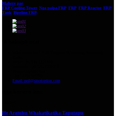
Mahere pae
FRP Cooling Tower
,
Nga paipa FRP
,
FRP
,
FRP Reactor
,
FRP
Tank
,
Pipeline FRP
,
Whakapā mai
Wāhi noho: No.13129 Yingqian St.Weifang, Shandong,
Haina.
Waea: +86 536 2221818
Waeatuhi: +86 536 2221919
WhatsApp/WeChat:
+86 13356367799
Email: neil@sinotoption.com
nga korero hou
02/07/25
He Aratohu Whakatikatika Taputapu