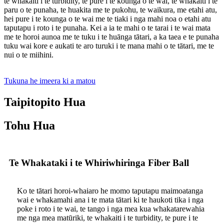
te whakaiti i te turbidity, te pure i te kounga o te wai, te whakaiti i te
paru o te punaha, te huakita me te pukohu, te waikura, me etahi atu,
hei pure i te kounga o te wai me te tiaki i nga mahi noa o etahi atu
taputapu i roto i te punaha. Kei a ia te mahi o te tarai i te wai mata
me te horoi aunoa me te tuku i te huānga tātari, a ka taea e te punaha
tuku wai kore e aukati te aro turuki i te mana mahi o te tātari, me te
nui o te miihini.
Tukuna he imeera ki a matou
Taipitopito Hua
Tohu Hua
Te Whakataki i te Whiriwhiringa Fiber Ball
Ko te tātari horoi-whaiaro he momo taputapu maimoatanga
wai e whakamahi ana i te mata tātari ki te haukoti tika i nga
poke i roto i te wai, te tango i nga mea kua whakatarewahia
me nga mea matūriki, te whakaiti i te turbidity, te pure i te