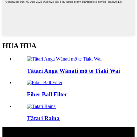
HUA HUA
Tātari Anga Wānati mō te Tiaki Wai
Fiber Ball Filter
Tātari Raina
© Mana pupuri - 2010-2023 : Katoa nga mana pupuri.