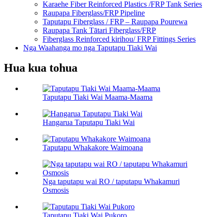
Karaehe Fiber Reinforced Plastics /FRP Tank Series
Raupapa Fiberglass/FRP Pipeline
Taputapu Fiberglass / FRP – Raupapa Pourewa
Raupapa Tank Tātari Fiberglass/FRP
Fiberglass Reinforced kirihou/ FRP Fittings Series
Nga Waahanga mo nga Taputapu Tiaki Wai
Hua kua tohua
Taputapu Tiaki Wai Maama-Maama
Hangarua Taputapu Tiaki Wai
Taputapu Whakakore Waimoana
Nga taputapu wai RO / taputapu Whakamuri
Osmosis
Taputapu Tiaki Wai Pukoro