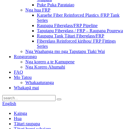
Puke Puka Parataiao
Nga hua FRP
Karaehe Fiber Reinforced Plastics /FRP Tank
Series
Raupapa Fiberglass/FRP Pipeline
Taputapu Fiberglass / FRP – Raupapa Pourewa
Raupapa Tank Tātari Fiberglass/FRP
Fiberglass Reinforced kirihou/ FRP Fittings
Series
Nga Waahanga mo nga Taputapu Tiaki Wai
Rongorongo
Nga korero a te Kamupene
Nga Korero Ahumahi
FAQ
Mo Tatou
Whakaaturanga
Whakapā mai
English
Kainga
Hua
Tātari raupapa
Tātari horoi whaiaro