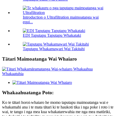
Introduction o Ultrafiltration maimoatanga wai
equi...
EDI Taputapu Taputapu Whakataki
Taputapu Whakamawari Wai Takitahi
Tātari Maimoatanga Wai Whaiaro
Whakaahuatanga Poto:
Ko te tātari horoi-whaiaro he momo taputapu maimoatanga wai e
whakamahi ana i te mata tātari ki te haukoti tika i nga poke i roto i te
wai, te tango i nga mea kua whakatarewahia me nga mea matūriki,