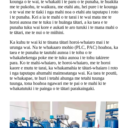
kounga o te wai, te whakaiti i te paru o te punaha, te huakita
me te pukohu, te waikura, me etahi atu, hei pure i te kounga
o te wai me te tiaki i nga mahi noa o etahi atu taputapu i roto
i te punaha. Kei a ia te mahi o te tarai i te wai mata me te
horoi aunoa me te tuku i te huānga tātari, a ka taea e te
punaha tuku wai kore e aukati te aro turuki i te mana mahi o
te tātari, me te nui o te miihini.
Ka kuhu te wai ki te tinana tātari horoi-whaiaro mai i te
urunga wai. Na te whakaaro mohio (PLC, PAC) hoahoa, ka
taea e te punaha te tautuhi aunoa i te tohu o te
whakahekenga poke me te tuku aunoa i te tohu takirere
para. Ko te mahi-whaiaro, te horoi-whaiaro, me te horoi
kaore e mutu te tarai, ka whakamahia te tātari-whaiaro i roto
i nga taputapu ahumahi maimoatanga wai. Ka taea te poutū,
te whakapae, te huri i tetahi ahunga me tetahi tuunga
tuunga, tona hoahoa ngawari me te pai o te mahi ki te
whakatutuki i te painga o te tātari parakaingaki.