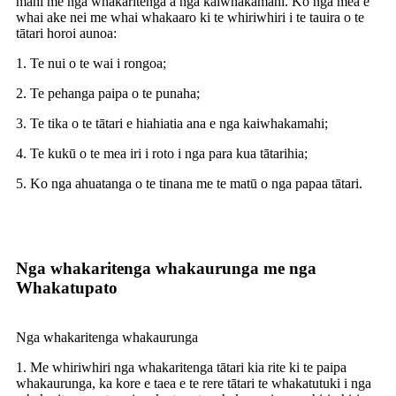
mahi me nga whakaritenga a nga kaiwhakamahi. Ko nga mea e
whai ake nei me whai whakaaro ki te whiriwhiri i te tauira o te
tātari horoi aunoa:
1. Te nui o te wai i rongoa;
2. Te pehanga paipa o te punaha;
3. Te tika o te tātari e hiahiatia ana e nga kaiwhakamahi;
4. Te kukū o te mea iri i roto i nga para kua tātarihia;
5. Ko nga ahuatanga o te tinana me te matū o nga papaa tātari.
Nga whakaritenga whakaurunga me nga
Whakatupato
Nga whakaritenga whakaurunga
1. Me whiriwhiri nga whakaritenga tātari kia rite ki te paipa
whakaurunga, ka kore e taea e te rere tātari te whakatutuki i nga