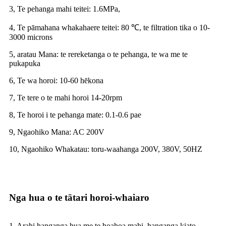
3, Te pehanga mahi teitei: 1.6MPa,
4, Te pāmahana whakahaere teitei: 80 ℃, te filtration tika o 10-
3000 microns
5, aratau Mana: te rereketanga o te pehanga, te wa me te
pukapuka
6, Te wa horoi: 10-60 hēkona
7, Te tere o te mahi horoi 14-20rpm
8, Te horoi i te pehanga mate: 0.1-0.6 pae
9, Ngaohiko Mana: AC 200V
10, Ngaohiko Whakatau: toru-waahanga 200V, 380V, 50HZ
Nga hua o te tātari horoi-whaiaro
1. Arahi hanganga hua me te hoahoa mahi, hanganga kiato,