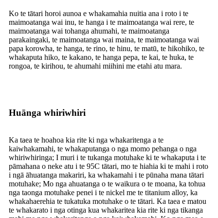
Ko te tātari horoi aunoa e whakamahia nuitia ana i roto i te
maimoatanga wai inu, te hanga i te maimoatanga wai rere, te
maimoatanga wai tohanga ahumahi, te maimoatanga
parakaingaki, te maimoatanga wai maina, te maimoatanga wai
papa korowha, te hanga, te rino, te hinu, te matū, te hikohiko, te
whakaputa hiko, te kakano, te hanga pepa, te kai, te huka, te
rongoa, te kirihou, te ahumahi miihini me etahi atu mara.
Huānga whiriwhiri
Ka taea te hoahoa kia rite ki nga whakaritenga a te
kaiwhakamahi, te whakaputanga o nga momo pehanga o nga
whiriwhiringa; I muri i te tukanga motuhake ki te whakaputa i te
pāmahana o neke atu i te 95C tātari, mo te hiahia ki te mahi i roto
i ngā āhuatanga makariri, ka whakamahi i te pūnaha mana tātari
motuhake; Mo nga ahuatanga o te waikura o te moana, ka tohua
nga taonga motuhake penei i te nickel me te titanium alloy, ka
whakahaerehia te tukatuka motuhake o te tātari. Ka taea e matou
te whakarato i nga otinga kua whakaritea kia rite ki nga tikanga