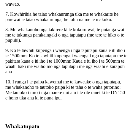
wawao.
7. Kōwhirihia he taiao whakaurunga tika me te whakarite he
parewai te taiao whakaurunga, he tohu ua me te makuku.
8. Me whakanoho nga takirere ki te kokoru wai, te putanga wai
me te tukunga parakaingaki o nga taputapu (me tere te hiko o te
pupuhi).
9. Ko te tawhiti kupenga i waenga i nga taputapu kaua e iti iho i
te 1500mm; Ko te tawhiti kupenga i waenga i nga taputapu me te
pakitara kaua e iti iho i te 1000mm; Kaua e iti iho i te 500mm te
waahi tiaki me waiho mo nga taputapu me nga waahi e karapoti
ana.
10. I runga i te paipa kawemai me te kaweake o nga taputapu,
me whakanoho te tautoko paipa ki te taha o te waha putorino;
Me tautoko i raro i nga marere nui atu i te rite ranei ki te DN150
e hono tika ana ki te puna ipu.
Whakatupato