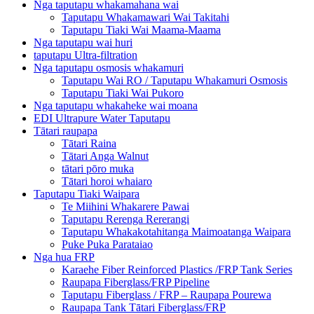
Nga taputapu whakamahana wai
Taputapu Whakamawari Wai Takitahi
Taputapu Tiaki Wai Maama-Maama
Nga taputapu wai huri
taputapu Ultra-filtration
Nga taputapu osmosis whakamuri
Taputapu Wai RO / Taputapu Whakamuri Osmosis
Taputapu Tiaki Wai Pukoro
Nga taputapu whakaheke wai moana
EDI Ultrapure Water Taputapu
Tātari raupapa
Tātari Raina
Tātari Anga Walnut
tātari pōro muka
Tātari horoi whaiaro
Taputapu Tiaki Waipara
Te Miihini Whakarere Pawai
Taputapu Rerenga Rererangi
Taputapu Whakakotahitanga Maimoatanga Waipara
Puke Puka Parataiao
Nga hua FRP
Karaehe Fiber Reinforced Plastics /FRP Tank Series
Raupapa Fiberglass/FRP Pipeline
Taputapu Fiberglass / FRP – Raupapa Pourewa
Raupapa Tank Tātari Fiberglass/FRP