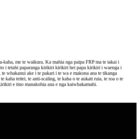
a-kaha, me te waikura. Ka mahia nga paipa FRP ma te takai i
i tetahi paparanga kirikiri kirikiri hei papa kirikiri i waenga i
 te whakanui ake i te pakari i te wa e makona ana te tikanga
ha teitei, te anti-scaling, te kaha o te aukati ruia, te roa o te
 kirikiri e tino manakohia ana e nga kaiwhakamahi.