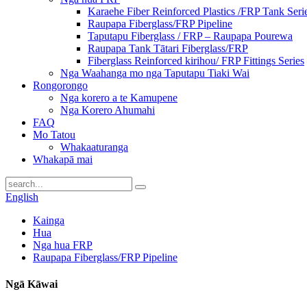
Karaehe Fiber Reinforced Plastics /FRP Tank Seri
Raupapa Fiberglass/FRP Pipeline
Taputapu Fiberglass / FRP – Raupapa Pourewa
Raupapa Tank Tātari Fiberglass/FRP
Fiberglass Reinforced kirihou/ FRP Fittings Series
Nga Waahanga mo nga Taputapu Tiaki Wai
Rongorongo
Nga korero a te Kamupene
Nga Korero Ahumahi
FAQ
Mo Tatou
Whakaaturanga
Whakapā mai
English
Kainga
Hua
Nga hua FRP
Raupapa Fiberglass/FRP Pipeline
Ngā Kāwai