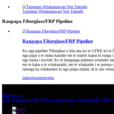
Taputapu Whakamawari Wai Takitahi
Raupapa Fiberglass/FRP Pipeline
Raupapa Fiberglass/FRP Pipeline
Ko nga pipeline Fiberglass e kiia ana ko te GFRP, ko t
nga papa o te muka karaihe me te matrix kapia ki runga i te
nga muka i tawhiti. Ko te hanganga pakitara whaitake me 
mo te kaha o te whakamahi, me te whakarite i te pumau me t
ratonga ka whakaritea ki nga paipa maitai, iti te utu wha
pakirehua
taipitopito
© Mana pupuri - 2010-2023 : Katoa nga mana pupuri.
Mahere pae
FRP
,
Nga paipa FRP
,
FRP Cooling Tower
,
Pipeline FRP
,
FRP T