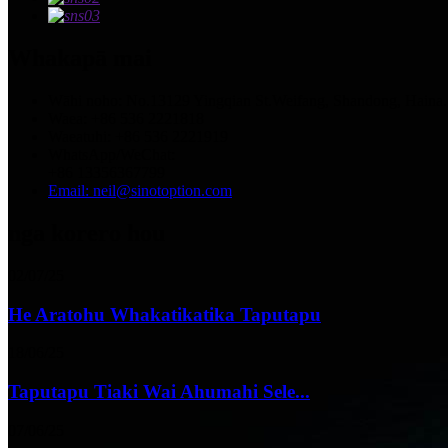
Whakapā mai
Wāhi noho: No.13129 Yingqian St.Weifang, Shandong, Haina.
Waea: +86 536 2221818
Waeatuhi: +86 536 2221919
WhatsApp/WeChat:
+86 13356367799
Email: neil@sinotoption.com
nga korero hou
02/07/25
He Aratohu Whakatikatika Taputapu
18/06/25
Taputapu Tiaki Wai Ahumahi Sele...
07/06/25