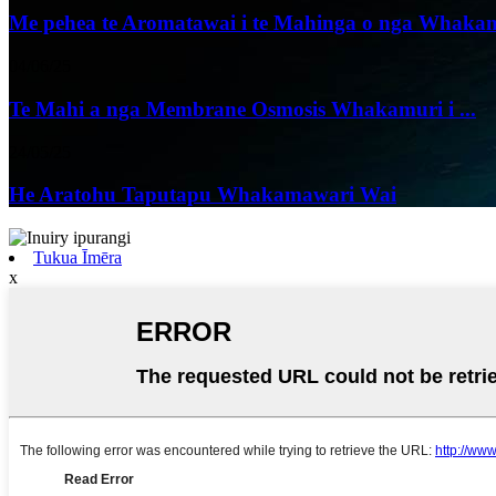
Me pehea te Aromatawai i te Mahinga o nga Whakam
04/06/25
Te Mahi a nga Membrane Osmosis Whakamuri i ...
24/05/25
He Aratohu Taputapu Whakamawari Wai
Tukua Īmēra
x