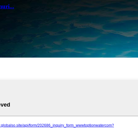
uri...