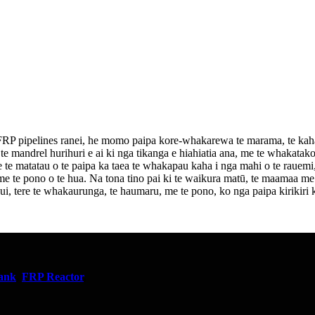
e FRP pipelines ranei, he momo paipa kore-whakarewa te marama, te kah
 mandrel hurihuri e ai ki nga tikanga e hiahiatia ana, me te whakatakoto 
te matatau o te paipa ka taea te whakapau kaha i nga mahi o te rauemi,
e pono o te hua. Na tona tino pai ki te waikura matū, te maamaa me te ka
nui, tere te whakaurunga, te haumaru, me te pono, ko nga paipa kirikiri
ank
,
FRP Reactor
,