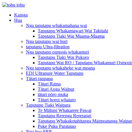
Kainga
Hua
Nga taputapu whakamahana wai
Taputapu Whakamawari Wai Takitahi
Taputapu Tiaki Wai Maama-Maama
Nga taputapu wai huri
taputapu Ultra-filtration
Nga taputapu osmosis whakamuri
Taputapu Tiaki Wai Pukoro
Taputapu Wai RO / Taputapu Whakamuri Osmosi
Nga taputapu whakaheke wai moana
EDI Ultrapure Water Taputapu
Tātari raupapa
Tātari Raina
Tātari Anga Walnut
tātari pōro muka
Tātari horoi whaiaro
Taputapu Tiaki Waipara
Te Miihini Whakarere Pawai
Taputapu Rerenga Rererangi
Taputapu Whakakotahitanga Maimoatanga Waipar
Puke Puka Parataiao
Nga hua FRP