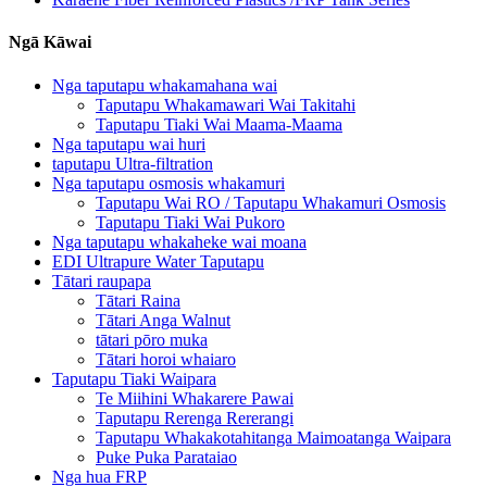
Ngā Kāwai
Nga taputapu whakamahana wai
Taputapu Whakamawari Wai Takitahi
Taputapu Tiaki Wai Maama-Maama
Nga taputapu wai huri
taputapu Ultra-filtration
Nga taputapu osmosis whakamuri
Taputapu Wai RO / Taputapu Whakamuri Osmosis
Taputapu Tiaki Wai Pukoro
Nga taputapu whakaheke wai moana
EDI Ultrapure Water Taputapu
Tātari raupapa
Tātari Raina
Tātari Anga Walnut
tātari pōro muka
Tātari horoi whaiaro
Taputapu Tiaki Waipara
Te Miihini Whakarere Pawai
Taputapu Rerenga Rererangi
Taputapu Whakakotahitanga Maimoatanga Waipara
Puke Puka Parataiao
Nga hua FRP