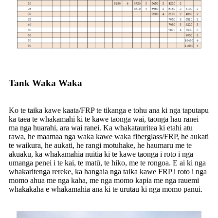
Tank Waka Waka
Ko te taika kawe kaata/FRP te tikanga e tohu ana ki nga taputapu
ka taea te whakamahi ki te kawe taonga wai, taonga hau ranei
ma nga huarahi, ara wai ranei. Ka whakatauritea ki etahi atu
rawa, he maamaa nga waka kawe waka fiberglass/FRP, he aukati
te waikura, he aukati, he rangi motuhake, he haumaru me te
akuaku, ka whakamahia nuitia ki te kawe taonga i roto i nga
umanga penei i te kai, te matū, te hiko, me te rongoa. E ai ki nga
whakaritenga rereke, ka hangaia nga taika kawe FRP i roto i nga
momo ahua me nga kaha, me nga momo kapia me nga rauemi
whakakaha e whakamahia ana ki te urutau ki nga momo panui.