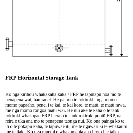
FRP Horizontal Storage Tank
Ko nga kirihou whakakaha kaka / FRP he taputapu noa mo te
penapena wai, hau ranei. He pai mo te rokiroki i nga momo
momo papaaho, penei i te kai, te kai kore, te matū, te matū rawa,
me nga momo rongoa matū wai. He nui ake te kaha o te tank
rokiroki whakapae FRP i tera o te tank rokiroki poutū FRP, na
reira e tika ana mo te penapena taonga nui. Ko ona painga ko te
iti o te pokapu kaha, te tapuwae iti, me te ngawari ki te whakauru
me te tiaki. Ko nga rauemi e whakamahia ana i roto i te taika