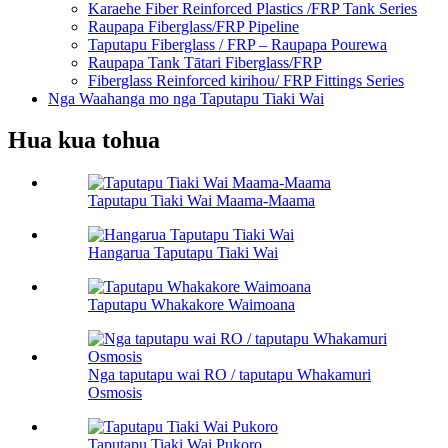
Karaehe Fiber Reinforced Plastics /FRP Tank Series
Raupapa Fiberglass/FRP Pipeline
Taputapu Fiberglass / FRP – Raupapa Pourewa
Raupapa Tank Tātari Fiberglass/FRP
Fiberglass Reinforced kirihou/ FRP Fittings Series
Nga Waahanga mo nga Taputapu Tiaki Wai
Hua kua tohua
Taputapu Tiaki Wai Maama-Maama
Hangarua Taputapu Tiaki Wai
Taputapu Whakakore Waimoana
Nga taputapu wai RO / taputapu Whakamuri
Osmosis
Taputapu Tiaki Wai Pukoro