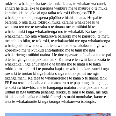
rokiroki whakapae ka taea te muka kaata, te whakarewa ranei,
engari he teitei ake te parenga waikura me te mauroa o te muka
karaihe, kia pai ake ai nga taika rokiroki fiberglass/FRP
whakapae mo te penapena pāpāho e hiahiatia ana. He pai te
parenga o nga taika rokiroki muka karaihe whakapae ki te
waikura reo me te rawaka o te tinana me te miihini ki te
whakatutuki i nga whakaritenga mo te whakakii. Ka taea te
whakamahi mo nga whakarewa pararopi me te pararopi, te matū
me te hiko hiko, te rokiroki, te whakawhiti me nga whakaritenga
whakaputa, te whakawhiti, te kawe me te whakakore i nga wai
kore-hiko me te kutikuti anti-tautoko me te tanu me nga
whakaritenga miihini utaina. He tino ngawari te hoahoa me te pai
o te hanganga o te pakitara tank. Ka taea e te awhi kaata kaata te
whakatika i nga ahuatanga o te tinana me te matū o te taika
rokiroki ma te huri i te punaha kapia, te whakapakari ranei i nga
rawa ki te urutau ki nga hiahia o nga momo panui me nga
tikanga mahi. Ka taea te whakarereke i te kaha o te tinana tank
FRP na roto i te hoahoa o te matotoru o te paparanga hanganga,
te koki awhiowhio, me te hanganga matotoru o te pakitara ki te
urutau ki nga taumata pehanga rereke, te rahi o te kaha, me nga
hiahia o etahi taika rokiroki fiberglass mahi motuhake, kaore e
taea te whakataurite ki nga taonga whakarewa isotropic.