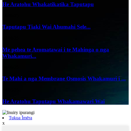
He Aratohu Whakatikatika Taputapu
18/06/25
Taputapu Tiaki Wai Ahumahi Sele...
07/06/25
Me pehea te Aromatawai i te Mahinga o nga
Whakamuri...
04/06/25
Te Mahi a nga Membrane Osmosis Whakamuri i ...
24/05/25
He Aratohu Taputapu Whakamawari Wai
Tukua Īmēra
x