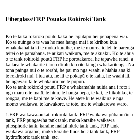
Fiberglass/FRP Pouaka Rokiroki Tank
Ko te taika rokiroki poutū kaka he taputapu hei penapena wai.
Ko te nuinga o te waa he mea hanga mai i te kirihou kua
whakakahahia ki te muka karaihe, me te mauroa teitei, te parenga
teitei o te pāmahana, te aukati waikura, me te akuaku. Ko te ahua
o te tank rokiroki poutū FRP he porotakaroa, he tapawha ranei, a
ka taea te whakarite i tona rōrahi kia rite ki nga whakaritenga. Na
tona painga nui o te rōrahi, he pai mo nga waahi e hiahia ana ki
te rokiroki nui. I tua atu, he iti te pokapū o te kaha, he waahi iti,
he ngawari ki te whakauru me te pupuri.
Ko te tank rokiroki poutū FRP e whakamahia nuitia ana i roto i
nga mara o te matū, te hinu, te hanga pepa, te kai, te hikohiko, te
rongoa, me te kapi me te kawe. He ātete ki te waikura e ngā
momo waikawa, te kawakore, te tote, me te whakarewa waro.
1.FRP waikawa-aukati rokiroki tank: FRP waikawa pūhaumāota
tank, FRP pūngāwhā tank tank, muka karaihe waikawa
phosphoric tank, karaihe maitai nitric tank tank, FRP tank
waikawa organic, muka karaihe fluosilicic tank tank, FRP
hydrofluoric tank tank, etc.