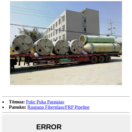
Tōmua:
Puke Puka Parataiao
Panuku:
Raupapa Fiberglass/FRP Pipeline