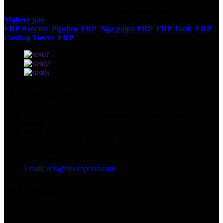
© Manatārua - 2010-2023 : Katoa nga mana pupuri.
Mahere pae
FRP Reactor
,
Pipeline FRP
,
Nga paipa FRP
,
FRP Tank
,
FRP
Cooling Tower
,
FRP
,
Whakapā mai
Wāhi noho: No.13129 Yingqian St.Weifang, Shandong,
Haina.
Waea: +86 536 2221818
Waeatuhi: +86 536 2221919
WhatsApp/WeChat:
+86 13356367799
Email: neil@sinotoption.com
nga korero hou
02/07/25