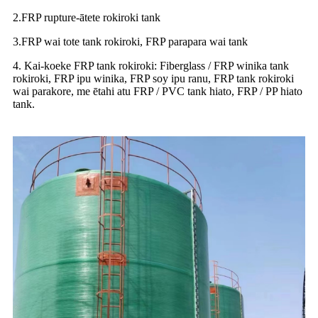
2.FRP rupture-ātete rokiroki tank
3.FRP wai tote tank rokiroki, FRP parapara wai tank
4. Kai-koeke FRP tank rokiroki: Fiberglass / FRP winika tank
rokiroki, FRP ipu winika, FRP soy ipu ranu, FRP tank rokiroki
wai parakore, me ētahi atu FRP / PVC tank hiato, FRP / PP hiato
tank.