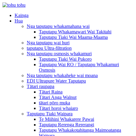
Kainga
Hua
Nga taputapu whakamahana wai
Taputapu Whakamawari Wai Takitahi
Taputapu Tiaki Wai Maama-Maama
Nga taputapu wai huri
taputapu Ultra-filtration
Nga taputapu osmosis whakamuri
Taputapu Tiaki Wai Pukoro
Taputapu Wai RO / Taputapu Whakamuri
Osmosis
Nga taputapu whakaheke wai moana
EDI Ultrapure Water Taputapu
Tātari raupapa
Tātari Raina
Tātari Anga Walnut
tātari pōro muka
Tātari horoi whaiaro
Taputapu Tiaki Waipara
Te Miihini Whakarere Pawai
Taputapu Rerenga Rererangi
Taputapu Whakakotahitanga Maimoatanga
Waipara