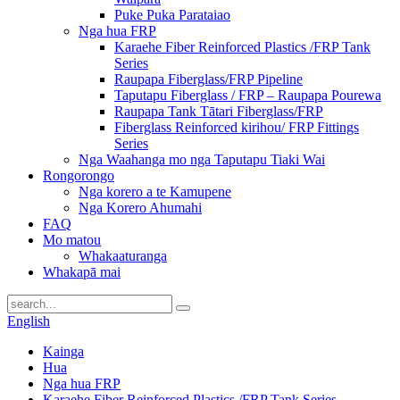
Puke Puka Parataiao
Nga hua FRP
Karaehe Fiber Reinforced Plastics /FRP Tank
Series
Raupapa Fiberglass/FRP Pipeline
Taputapu Fiberglass / FRP – Raupapa Pourewa
Raupapa Tank Tātari Fiberglass/FRP
Fiberglass Reinforced kirihou/ FRP Fittings
Series
Nga Waahanga mo nga Taputapu Tiaki Wai
Rongorongo
Nga korero a te Kamupene
Nga Korero Ahumahi
FAQ
Mo matou
Whakaaturanga
Whakapā mai
English
Kainga
Hua
Nga hua FRP
Karaehe Fiber Reinforced Plastics /FRP Tank Series