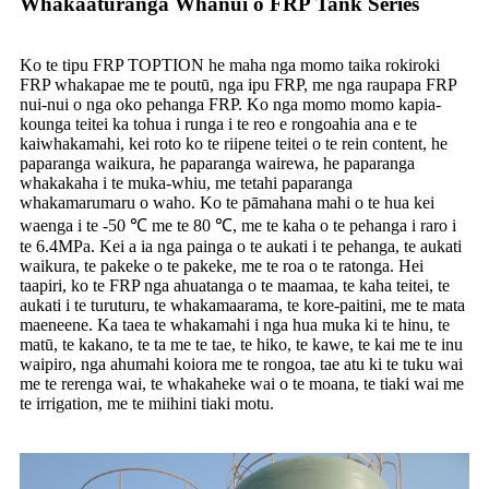
Whakaaturanga Whanui o FRP Tank Series
Ko te tipu FRP TOPTION he maha nga momo taika rokiroki
FRP whakapae me te poutū, nga ipu FRP, me nga raupapa FRP
nui-nui o nga oko pehanga FRP. Ko nga momo momo kapia-
kounga teitei ka tohua i runga i te reo e rongoahia ana e te
kaiwhakamahi, kei roto ko te riipene teitei o te rein content, he
paparanga waikura, he paparanga wairewa, he paparanga
whakakaha i te muka-whiu, me tetahi paparanga
whakamarumaru o waho. Ko te pāmahana mahi o te hua kei
waenga i te -50 ℃ me te 80 ℃, me te kaha o te pehanga i raro i
te 6.4MPa. Kei a ia nga painga o te aukati i te pehanga, te aukati
waikura, te pakeke o te pakeke, me te roa o te ratonga. Hei
taapiri, ko te FRP nga ahuatanga o te maamaa, te kaha teitei, te
aukati i te turuturu, te whakamaarama, te kore-paitini, me te mata
maeneene. Ka taea te whakamahi i nga hua muka ki te hinu, te
matū, te kakano, te ta me te tae, te hiko, te kawe, te kai me te inu
waipiro, nga ahumahi koiora me te rongoa, tae atu ki te tuku wai
me te rerenga wai, te whakaheke wai o te moana, te tiaki wai me
te irrigation, me te miihini tiaki motu.