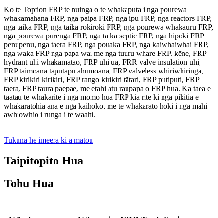
Ko te Toption FRP te nuinga o te whakaputa i nga pourewa
whakamahana FRP, nga paipa FRP, nga ipu FRP, nga reactors FRP,
nga taika FRP, nga taika rokiroki FRP, nga pourewa whakauru FRP,
nga pourewa purenga FRP, nga taika septic FRP, nga hipoki FRP
penupenu, nga taera FRP, nga pouaka FRP, nga kaiwhaiwhai FRP,
nga waka FRP nga papa wai me nga tuuru whare FRP. kēne, FRP
hydrant uhi whakamatao, FRP uhi ua, FRR valve insulation uhi,
FRP taimoana taputapu ahumoana, FRP valveless whiriwhiringa,
FRP kirikiri kirikiri, FRP rango kirikiri tātari, FRP putiputi, FRP
taera, FRP taura paepae, me etahi atu raupapa o FRP hua. Ka taea e
taatau te whakarite i nga momo hua FRP kia rite ki nga pikitia e
whakaratohia ana e nga kaihoko, me te whakarato hoki i nga mahi
awhiowhio i runga i te waahi.
Tukuna he imeera ki a matou
Taipitopito Hua
Tohu Hua