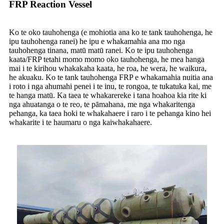
FRP Reaction Vessel
Ko te oko tauhohenga (e mohiotia ana ko te tank tauhohenga, he
ipu tauhohenga ranei) he ipu e whakamahia ana mo nga
tauhohenga tinana, matū matū ranei. Ko te ipu tauhohenga
kaata/FRP tetahi momo momo oko tauhohenga, he mea hanga
mai i te kirihou whakakaha kaata, he roa, he wera, he waikura,
he akuaku. Ko te tank tauhohenga FRP e whakamahia nuitia ana
i roto i nga ahumahi penei i te inu, te rongoa, te tukatuka kai, me
te hanga matū. Ka taea te whakarereke i tana hoahoa kia rite ki
nga ahuatanga o te reo, te pāmahana, me nga whakaritenga
pehanga, ka taea hoki te whakahaere i raro i te pehanga kino hei
whakarite i te haumaru o nga kaiwhakahaere.