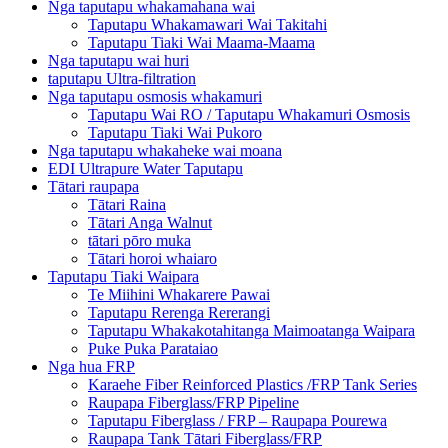
Nga taputapu whakamahana wai
Taputapu Whakamawari Wai Takitahi
Taputapu Tiaki Wai Maama-Maama
Nga taputapu wai huri
taputapu Ultra-filtration
Nga taputapu osmosis whakamuri
Taputapu Wai RO / Taputapu Whakamuri Osmosis
Taputapu Tiaki Wai Pukoro
Nga taputapu whakaheke wai moana
EDI Ultrapure Water Taputapu
Tātari raupapa
Tātari Raina
Tātari Anga Walnut
tātari pōro muka
Tātari horoi whaiaro
Taputapu Tiaki Waipara
Te Miihini Whakarere Pawai
Taputapu Rerenga Rererangi
Taputapu Whakakotahitanga Maimoatanga Waipara
Puke Puka Parataiao
Nga hua FRP
Karaehe Fiber Reinforced Plastics /FRP Tank Series
Raupapa Fiberglass/FRP Pipeline
Taputapu Fiberglass / FRP – Raupapa Pourewa
Raupapa Tank Tātari Fiberglass/FRP