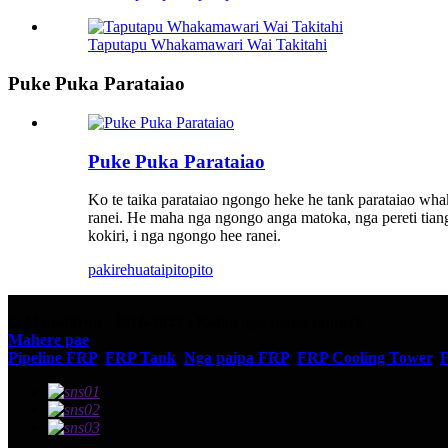
Taputapu Whakamawari Wai Takitahi
Puke Puka Parataiao
Puke Puka Parataiao
Ko te taika parataiao ngongo heke he tank parataiao whaka
ranei. He maha nga ngongo anga matoka, nga pereti tiango
kokiri, i nga ngongo hee ranei.
pakirehua
taipitopito
© Manatārua - 2010-2023 : Katoa nga mana pupuri.
Mahere pae
Pipeline FRP
,
FRP Tank
,
Nga paipa FRP
,
FRP Cooling Tower
,
F