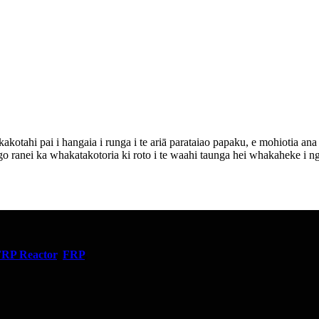
kotahi pai i hangaia i runga i te ariā parataiao papaku, e mohiotia ana 
 ranei ka whakatakotoria ki roto i te waahi taunga hei whakaheke i nga 
RP Reactor
,
FRP
,