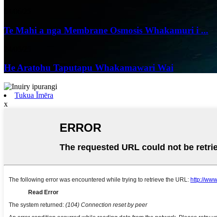
04/06/25
Te Mahi a nga Membrane Osmosis Whakamuri i ...
24/05/25
He Aratohu Taputapu Whakamawari Wai
Tukua Īmēra
x