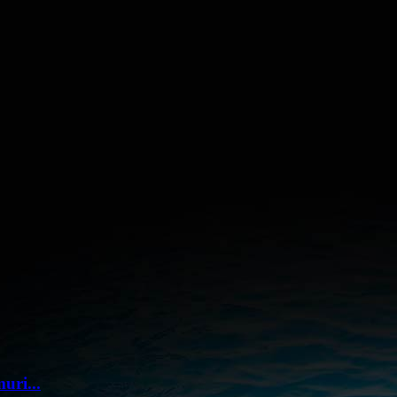
uri...