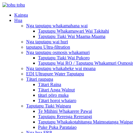
Kainga
Hua
Nga taputapu whakamahana wai
Taputapu Whakamawari Wai Takitahi
Taputapu Tiaki Wai Maama-Maama
Nga taputapu wai huri
taputapu Ultra-filtration
Nga taputapu osmosis whakamuri
Taputapu Tiaki Wai Pukoro
Taputapu Wai RO / Taputapu Whakamuri Osmosi
Nga taputapu whakaheke wai moana
EDI Ultrapure Water Taputapu
Tātari raupapa
Tātari Raina
Tātari Anga Walnut
tātari pōro muka
Tātari horoi whaiaro
Taputapu Tiaki Waipara
Te Miihini Whakarere Pawai
Taputapu Rerenga Rererangi
Taputapu Whakakotahitanga Maimoatanga Waipar
Puke Puka Parataiao
Nga hua FRP