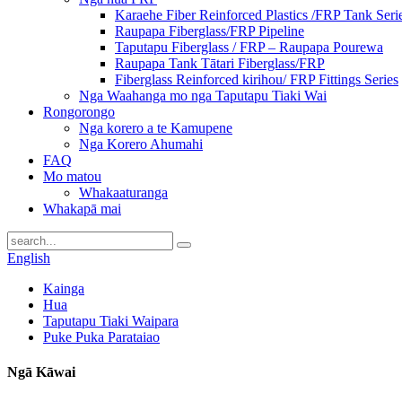
Karaehe Fiber Reinforced Plastics /FRP Tank Seri
Raupapa Fiberglass/FRP Pipeline
Taputapu Fiberglass / FRP – Raupapa Pourewa
Raupapa Tank Tātari Fiberglass/FRP
Fiberglass Reinforced kirihou/ FRP Fittings Series
Nga Waahanga mo nga Taputapu Tiaki Wai
Rongorongo
Nga korero a te Kamupene
Nga Korero Ahumahi
FAQ
Mo matou
Whakaaturanga
Whakapā mai
English
Kainga
Hua
Taputapu Tiaki Waipara
Puke Puka Parataiao
Ngā Kāwai