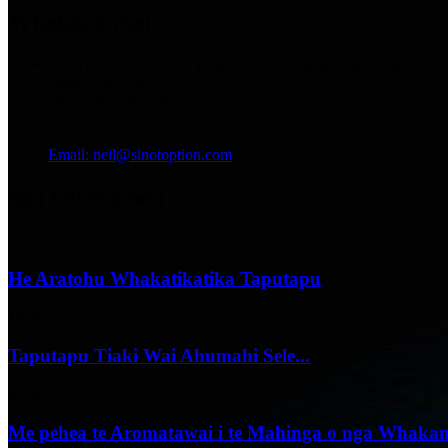
Whakapā mai
Wāhi noho: No.13129 Yingqian St.Weifang, Shandong, Haina.
Waea: +86 536 2221818
Waeatuhi: +86 536 2221919
WhatsApp/WeChat:
+86 13356367799
Email: neil@sinotoption.com
nga korero hou
02/07/25
He Aratohu Whakatikatika Taputapu
18/06/25
Taputapu Tiaki Wai Ahumahi Sele...
07/06/25
Me pehea te Aromatawai i te Mahinga o nga Whakam