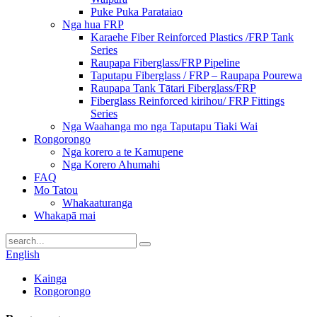
Puke Puka Parataiao
Nga hua FRP
Karaehe Fiber Reinforced Plastics /FRP Tank
Series
Raupapa Fiberglass/FRP Pipeline
Taputapu Fiberglass / FRP – Raupapa Pourewa
Raupapa Tank Tātari Fiberglass/FRP
Fiberglass Reinforced kirihou/ FRP Fittings
Series
Nga Waahanga mo nga Taputapu Tiaki Wai
Rongorongo
Nga korero a te Kamupene
Nga Korero Ahumahi
FAQ
Mo Tatou
Whakaaturanga
Whakapā mai
English
Kainga
Rongorongo