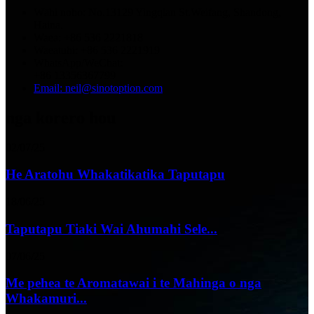
Wāhi noho: No.13129 Yingqian St.Weifang, Shandong,
Haina.
Waea: +86 536 2221818
Waeatuhi: +86 536 2221919
WhatsApp/WeChat:
+86 13356367799
Email: neil@sinotoption.com
nga korero hou
02/07/25
He Aratohu Whakatikatika Taputapu
18/06/25
Taputapu Tiaki Wai Ahumahi Sele...
07/06/25
Me pehea te Aromatawai i te Mahinga o nga
Whakamuri...