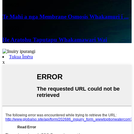
04/06/25
Te Mahi a nga Membrane Osmosis Whakamuri i ...
24/05/25
He Aratohu Taputapu Whakamawari Wai
Tukua Īmēra
x