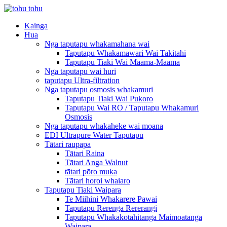
Kainga
Hua
Nga taputapu whakamahana wai
Taputapu Whakamawari Wai Takitahi
Taputapu Tiaki Wai Maama-Maama
Nga taputapu wai huri
taputapu Ultra-filtration
Nga taputapu osmosis whakamuri
Taputapu Tiaki Wai Pukoro
Taputapu Wai RO / Taputapu Whakamuri
Osmosis
Nga taputapu whakaheke wai moana
EDI Ultrapure Water Taputapu
Tātari raupapa
Tātari Raina
Tātari Anga Walnut
tātari pōro muka
Tātari horoi whaiaro
Taputapu Tiaki Waipara
Te Miihini Whakarere Pawai
Taputapu Rerenga Rererangi
Taputapu Whakakotahitanga Maimoatanga
Waipara