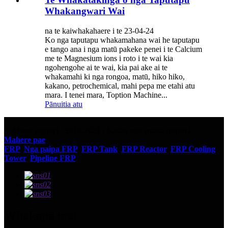
Whakangwari Wai
na te kaiwhakahaere i te 23-04-24
Ko nga taputapu whakamahana wai he taputapu
e tango ana i nga matū pakeke penei i te Calcium
me te Magnesium ions i roto i te wai kia
ngohengohe ai te wai, kia pai ake ai te
whakamahi ki nga rongoa, matū, hiko hiko,
kakano, petrochemical, mahi pepa me etahi atu
mara. I tenei mara, Toption Machine...
Pānuitia atu
© Mana pupuri - 2010-2023 : Katoa nga mana pupuri.
Mahere pae
FRP
,
Nga paipa FRP
,
FRP Tank
,
FRP Reactor
,
FRP Cooling
Tower
,
Pipeline FRP
,
Whakapā mai