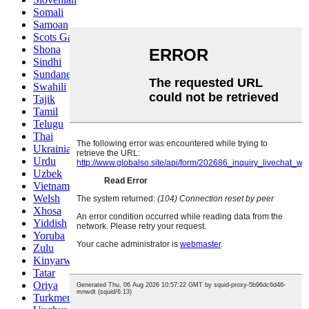
Somali
Samoan
Scots Gaelic
Shona
Sindhi
Sundanese
Swahili
Tajik
Tamil
Telugu
Thai
Ukrainian
Urdu
Uzbek
Vietnamese
Welsh
Xhosa
Yiddish
Yoruba
Zulu
Kinyarwanda
Tatar
Oriya
Turkmen