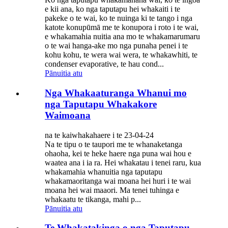
e kii ana, ko nga taputapu hei whakaiti i te
pakeke o te wai, ko te nuinga ki te tango i nga
katote konupūmā me te konupora i roto i te wai,
e whakamahia nuitia ana mo te whakamarumaru
o te wai hanga-ake mo nga punaha penei i te
kohu kohu, te wera wai wera, te whakawhiti, te
condenser evaporative, te hau cond...
Pānuitia atu
Nga Whakaaturanga Whanui mo
nga Taputapu Whakakore
Waimoana
na te kaiwhakahaere i te 23-04-24
Na te tipu o te taupori me te whanaketanga
ohaoha, kei te heke haere nga puna wai hou e
waatea ana i ia ra. Hei whakatau i tenei raru, kua
whakamahia whanuitia nga taputapu
whakamaoritanga wai moana hei huri i te wai
moana hei wai maaori. Ma tenei tuhinga e
whakaatu te tikanga, mahi p...
Pānuitia atu
Te Whakatakinga o nga Taputapu