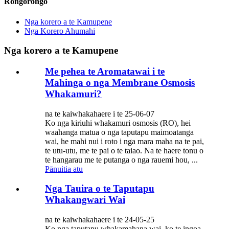
Rongorongo
Nga korero a te Kamupene
Nga Korero Ahumahi
Nga korero a te Kamupene
Me pehea te Aromatawai i te
Mahinga o nga Membrane Osmosis
Whakamuri?
na te kaiwhakahaere i te 25-06-07
Ko nga kiriuhi whakamuri osmosis (RO), hei
waahanga matua o nga taputapu maimoatanga
wai, he mahi nui i roto i nga mara maha na te pai,
te utu-utu, me te pai o te taiao. Na te haere tonu o
te hangarau me te putanga o nga rauemi hou, ...
Pānuitia atu
Nga Tauira o te Taputapu
Whakangwari Wai
na te kaiwhakahaere i te 24-05-25
Ko nga taputapu whakamahana wai, ko te ingoa