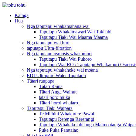
Kainga
Hua
Nga taputapu whakamahana wai
Taputapu Whakamawari Wai Takitahi
Taputapu Tiaki Wai Maama-Maama
Nga taputapu wai huri
taputapu Ultra-filtration
Nga taputapu osmosis whakamuri
Taputapu Tiaki Wai Pukoro
Taputapu Wai RO / Taputapu Whakamuri Osmosi
Nga taputapu whakaheke wai moana
EDI Ultrapure Water Taputapu
Tātari raupapa
Tātari Raina
Tātari Anga Walnut
tātari pōro muka
Tātari horoi whaiaro
Taputapu Tiaki Waipara
Te Miihini Whakarere Pawai
Taputapu Rerenga Rererangi
Taputapu Whakakotahitanga Maimoatanga Waipar
Puke Puka Parataiao
Nga hua FRP