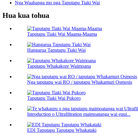
Nga Waahanga mo nga Taputapu Tiaki Wai
Hua kua tohua
Taputapu Tiaki Wai Maama-Maama
Hangarua Taputapu Tiaki Wai
Taputapu Whakakore Waimoana
Nga taputapu wai RO / taputapu Whakamuri Osmosis
Taputapu Tiaki Wai Pukoro
Introduction o Ultrafiltration maimoatanga wai equi...
EDI Taputapu Taputapu Whakataki