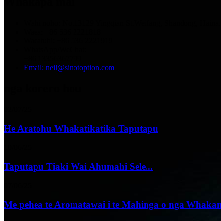
Whakapā mai
Wāhi noho: No.13129 Yingqian St.Weifang, Shandong, Haina.
Waea: +86 536 2221818
Waeatuhi: +86 536 2221919
WhatsApp/WeChat:
+86 13356367799
Email: neil@sinotoption.com
nga korero hou
02/07/25
He Aratohu Whakatikatika Taputapu
18/06/25
Taputapu Tiaki Wai Ahumahi Sele...
07/06/25
Me pehea te Aromatawai i te Mahinga o nga Whakam