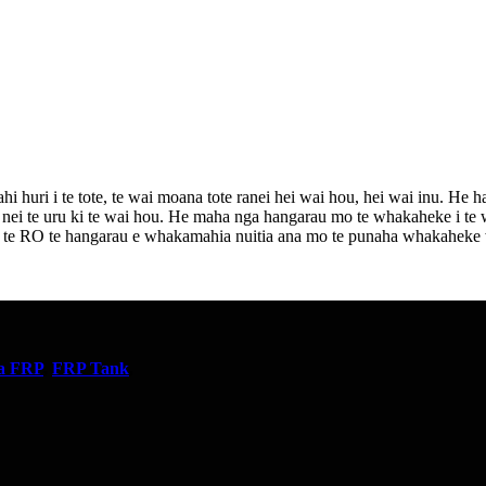
uri i te tote, te wai moana tote ranei hei wai hou, hei wai inu. He han
i nei te uru ki te wai hou. He maha nga hangarau mo te whakaheke i te wa
i, ko te RO te hangarau e whakamahia nuitia ana mo te punaha whakahek
a FRP
,
FRP Tank
,