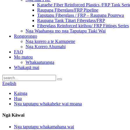
Karaehe Fiber Reinforced Plastics /FRP Tank Seri
Raupapa Fiberglass/FRP Pipeline
Taputapu Fiberglass / FRP – Raupapa Pourewa
Raupapa Tank Tātari Fiberglass/FRP
Fiberglass Reinforced kirihou/ FRP Fittings Series
Nga Waahanga mo nga Taputapu Tiaki Wai
Rongorongo
Nga korero a te Kamupene
Nga Korero Ahumahi
FAQ
Mo matou
Whakaaturanga
Whakapā mai
English
Kainga
Hua
Nga taputapu whakaheke wai moana
Ngā Kāwai
Nga taputapu whakamahana wai