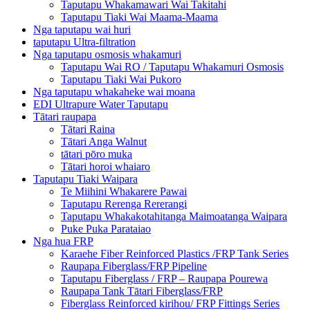
Taputapu Whakamawari Wai Takitahi
Taputapu Tiaki Wai Maama-Maama
Nga taputapu wai huri
taputapu Ultra-filtration
Nga taputapu osmosis whakamuri
Taputapu Wai RO / Taputapu Whakamuri Osmosis
Taputapu Tiaki Wai Pukoro
Nga taputapu whakaheke wai moana
EDI Ultrapure Water Taputapu
Tātari raupapa
Tātari Raina
Tātari Anga Walnut
tātari pōro muka
Tātari horoi whaiaro
Taputapu Tiaki Waipara
Te Miihini Whakarere Pawai
Taputapu Rerenga Rererangi
Taputapu Whakakotahitanga Maimoatanga Waipara
Puke Puka Parataiao
Nga hua FRP
Karaehe Fiber Reinforced Plastics /FRP Tank Series
Raupapa Fiberglass/FRP Pipeline
Taputapu Fiberglass / FRP – Raupapa Pourewa
Raupapa Tank Tātari Fiberglass/FRP
Fiberglass Reinforced kirihou/ FRP Fittings Series