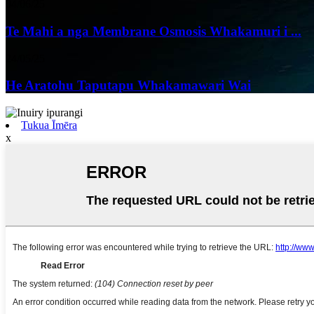
04/06/25
Te Mahi a nga Membrane Osmosis Whakamuri i ...
24/05/25
He Aratohu Taputapu Whakamawari Wai
Tukua Īmēra
x