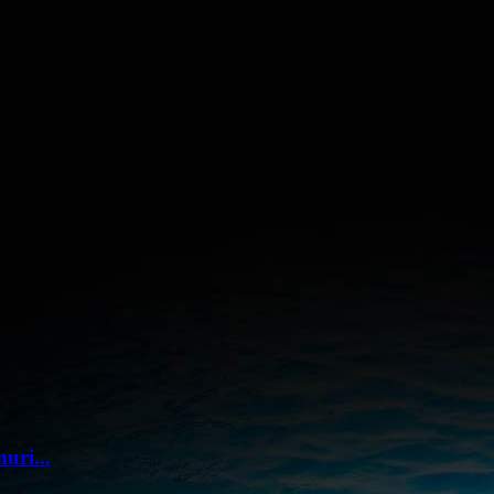
uri...