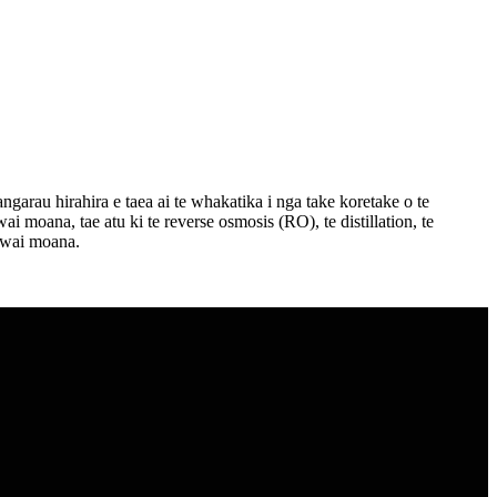
garau hirahira e taea ai te whakatika i nga take koretake o te
i moana, tae atu ki te reverse osmosis (RO), te distillation, te
e wai moana.