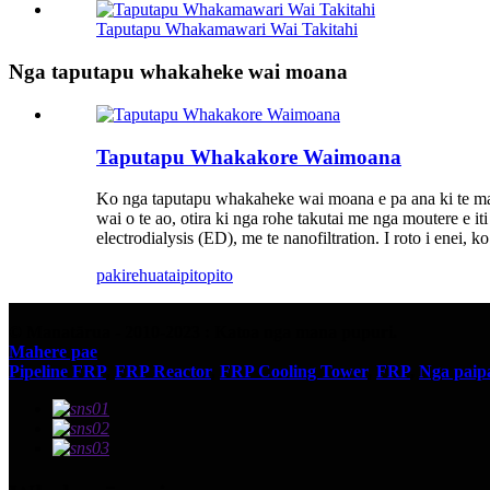
Taputapu Whakamawari Wai Takitahi
Nga taputapu whakaheke wai moana
Taputapu Whakakore Waimoana
Ko nga taputapu whakaheke wai moana e pa ana ki te mahi h
wai o te ao, otira ki nga rohe takutai me nga moutere e it
electrodialysis (ED), me te nanofiltration. I roto i ene
pakirehua
taipitopito
© Manatārua - 2010-2023 : Katoa nga mana pupuri.
Mahere pae
Pipeline FRP
,
FRP Reactor
,
FRP Cooling Tower
,
FRP
,
Nga paip