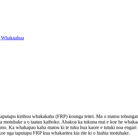
taputapu kirihou whakakaha (FRP) kounga teitei. Ma o matou tohungat
 motuhake a o taatau kaihoko. Ahakoa ka tukuna mai e koe he whakaahu
ono. Ka whakapau kaha matou ki te tuku hua kaore e tutuki noa engari k
koe nga taputapu FRP kua whakaritea kia rite ki o hiahia motuhake.