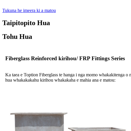
Tukuna he imeera ki a matou
Taipitopito Hua
Tohu Hua
Fiberglass Reinforced kirihou/ FRP Fittings Series
Ka taea e Toption Fiberglass te hanga i nga momo whakakitenga o nga
hua whakakakahu kirihou whakakaha e mahia ana e matou: