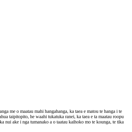
anga me o maatau mahi hangahanga, ka taea e matou te hanga i te
a taipitopito, he waahi tukatuka ranei, ka taea e ta maatau roopu
a nui ake i nga tumanako a o taatau kaihoko mo te kounga, te tika