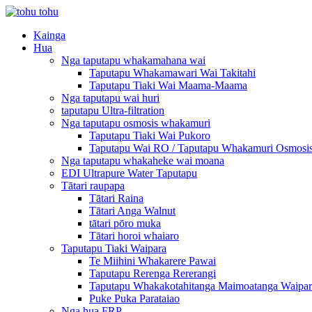
Kainga
Hua
Nga taputapu whakamahana wai
Taputapu Whakamawari Wai Takitahi
Taputapu Tiaki Wai Maama-Maama
Nga taputapu wai huri
taputapu Ultra-filtration
Nga taputapu osmosis whakamuri
Taputapu Tiaki Wai Pukoro
Taputapu Wai RO / Taputapu Whakamuri Osmosi
Nga taputapu whakaheke wai moana
EDI Ultrapure Water Taputapu
Tātari raupapa
Tātari Raina
Tātari Anga Walnut
tātari pōro muka
Tātari horoi whaiaro
Taputapu Tiaki Waipara
Te Miihini Whakarere Pawai
Taputapu Rerenga Rererangi
Taputapu Whakakotahitanga Maimoatanga Waipar
Puke Puka Parataiao
Nga hua FRP