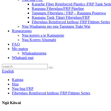
Karaehe Fiber Reinforced Plastics /FRP Tank Seri
Raupapa Fiberglass/FRP Pipeline
Taputapu Fiberglass / FRP – Raupapa Pourewa
Raupapa Tank Tātari Fiberglass/FRP
Fiberglass Reinforced kirihou/ FRP Fittings Series
Nga Waahanga mo nga Taputapu Tiaki Wai
Rongorongo
Nga korero a te Kamupene
Nga Korero Ahumahi
FAQ
Mo matou
Whakaaturanga
Whakapā mai
English
Kainga
Hua
Nga hua FRP
Fiberglass Reinforced kirihou/ FRP Fittings Series
Ngā Kāwai