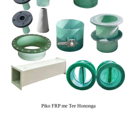
Piko FRP me Tee Hononga