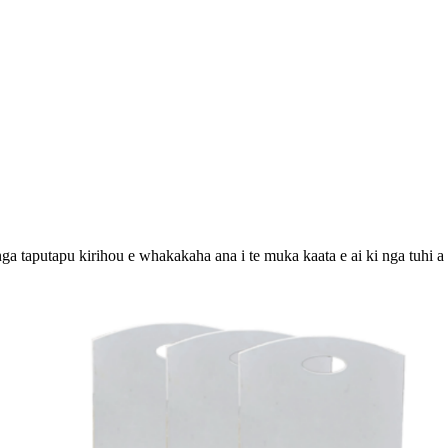
 taputapu kirihou e whakakaha ana i te muka kaata e ai ki nga tuhi a t