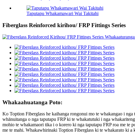
Taputapu Whakamawari Wai Takitahi
Fiberglass Reinforced kirihou/ FRP Fittings Series
Whakaahuatanga Poto:
Ko Toption Fiberglass he kaihanga rongonui mo te whakangao i nga 
whānuitanga o nga taputapu FRP ki te whakatutuki i nga whakaritenga
mohio te whakamaori tika i o korero ki nga taputapu FRP roa me te p
me te mahi. Whakawhirinaki Toption Fiberglass ki te whakarato ki a 