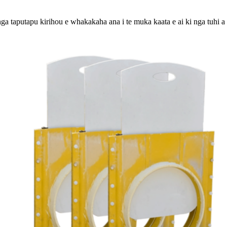
 taputapu kirihou e whakakaha ana i te muka kaata e ai ki nga tuhi a t