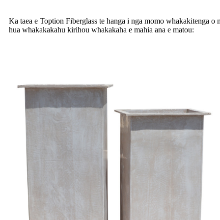
Ka taea e Toption Fiberglass te hanga i nga momo whakakitenga o nga
hua whakakakahu kirihou whakakaha e mahia ana e matou: