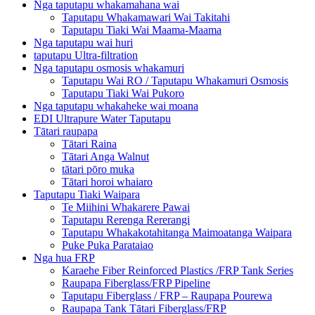
Nga taputapu whakamahana wai
Taputapu Whakamawari Wai Takitahi
Taputapu Tiaki Wai Maama-Maama
Nga taputapu wai huri
taputapu Ultra-filtration
Nga taputapu osmosis whakamuri
Taputapu Wai RO / Taputapu Whakamuri Osmosis
Taputapu Tiaki Wai Pukoro
Nga taputapu whakaheke wai moana
EDI Ultrapure Water Taputapu
Tātari raupapa
Tātari Raina
Tātari Anga Walnut
tātari pōro muka
Tātari horoi whaiaro
Taputapu Tiaki Waipara
Te Miihini Whakarere Pawai
Taputapu Rerenga Rererangi
Taputapu Whakakotahitanga Maimoatanga Waipara
Puke Puka Parataiao
Nga hua FRP
Karaehe Fiber Reinforced Plastics /FRP Tank Series
Raupapa Fiberglass/FRP Pipeline
Taputapu Fiberglass / FRP – Raupapa Pourewa
Raupapa Tank Tātari Fiberglass/FRP